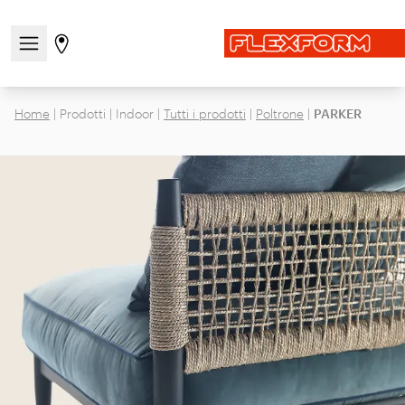
Apri/chiudi il menu di navigazione
Vai alla pagina degli stores
Home
|
Prodotti
|
Indoor
|
Tutti i prodotti
|
Poltrone
|
PARKER