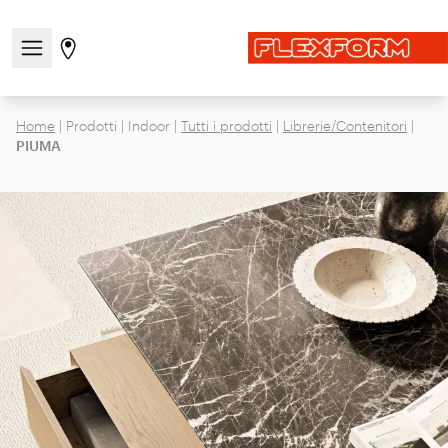
Apri/chiudi il menu di navigazione
Vai alla pagina degli stores
Home
|
Prodotti
|
Indoor
|
Tutti i prodotti
|
Librerie/Contenitori
|
PIUMA