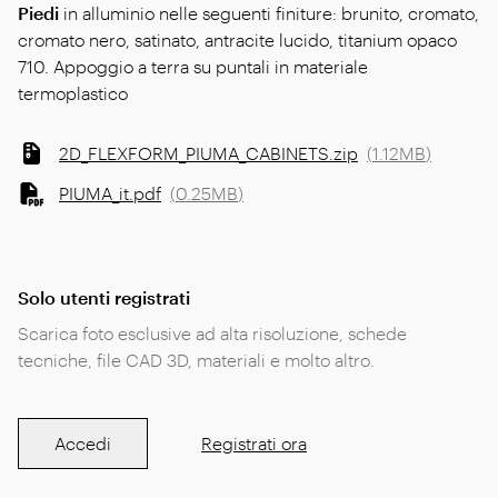
Piedi
in alluminio nelle seguenti finiture: brunito, cromato,
cromato nero, satinato, antracite lucido, titanium opaco
710. Appoggio a terra su puntali in materiale
termoplastico
2D_FLEXFORM_PIUMA_CABINETS.zip
(
1.12MB
)
PIUMA_it.pdf
(
0.25MB
)
Solo utenti registrati
Scarica foto esclusive ad alta risoluzione, schede
tecniche, file CAD 3D, materiali e molto altro.
Accedi
Registrati ora