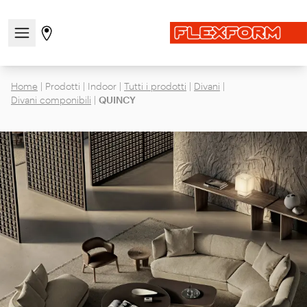
Apri/chiudi il menu di navigazione
Vai alla pagina degli stores
Home
|
Prodotti
|
Indoor
|
Tutti i prodotti
|
Divani
|
Divani componibili
|
QUINCY