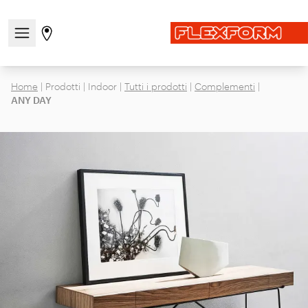
Apri/chiudi il menu di navigazione
Vai alla pagina degli stores
Home
|
Prodotti
|
Indoor
|
Tutti i prodotti
|
Complementi
|
ANY DAY