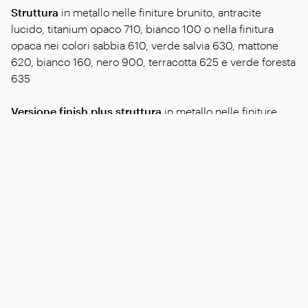
Struttura
in metallo nelle finiture brunito, antracite
lucido, titanium opaco 710, bianco 100 o nella finitura
opaca nei colori sabbia 610, verde salvia 630, mattone
620, bianco 160, nero 900, terracotta 625 e verde foresta
635
Versione finish plus struttura
in metallo nelle finiture
satinato, cromato e cromato nero
Piano consolle
in legno impiallacciato di noce canaletto
nelle finiture effetto grezzo, naturale, tinto extra, o legno
impiallacciato di frassino nelle finiture naturale, tinto
noce, tinto teak, tinto wengé, tinto ebano, tinto marrone, o
di rovere nella finitura effetto grezzo; o in marmo nelle
tipologie carrara lucido, calacatta oro lucido, calacatta
oro opaco, emperador lucido, emperador opaco,
emperador light lucido, marquinia lucido, grigio stardust
lucido, grigio stardust opaco, marron damasco lucido,