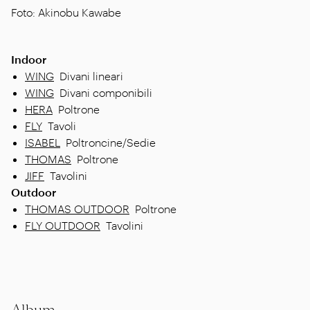
Foto: Akinobu Kawabe
Indoor
WING
Divani lineari
WING
Divani componibili
HERA
Poltrone
FLY
Tavoli
ISABEL
Poltroncine/Sedie
THOMAS
Poltrone
JIFF
Tavolini
Outdoor
THOMAS OUTDOOR
Poltrone
FLY OUTDOOR
Tavolini
Album