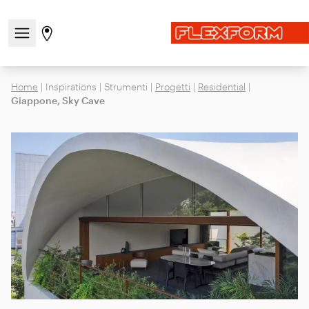
Apri/chiudi il menu di navigazione
Vai alla pagina degli stores
Home
|
Inspirations
|
Strumenti
|
Progetti
|
Residential
|
Giappone, Sky Cave