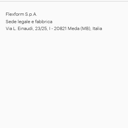
Flexform S.p.A.
Sede legale e fabbrica
Via L. Einaudi, 23/25, I - 20821 Meda (MB), Italia
Capitale sociale: € 1.508.000,00 i.v.
Codice fiscale: 00815880158
P. IVA: 00695310961
N. Registrazione R.E.A. Monza: 728316
Azienda
Ambienti