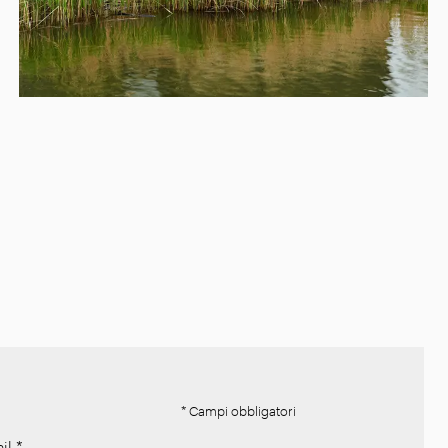
* Campi obbligatori
il
*