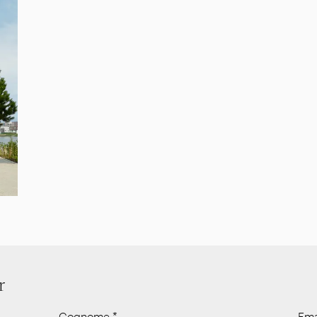
r
Cognome
*
Ema