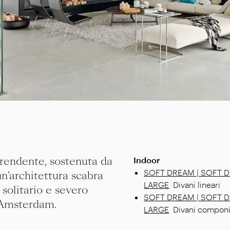
prendente, sostenuta da
Indoor
SOFT DREAM | SOFT 
n’architettura scabra
LARGE
Divani lineari
 solitario e severo
SOFT DREAM | SOFT 
i Amsterdam.
LARGE
Divani componi