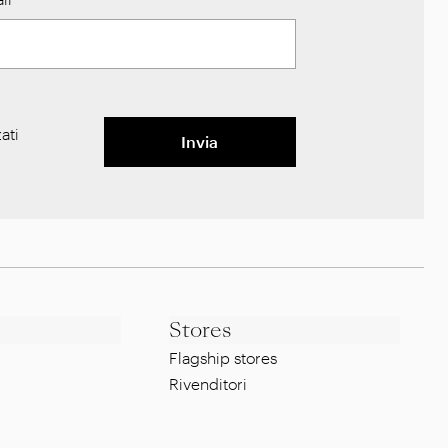
ati
Invia
Stores
Flagship stores
Rivenditori
Note legali