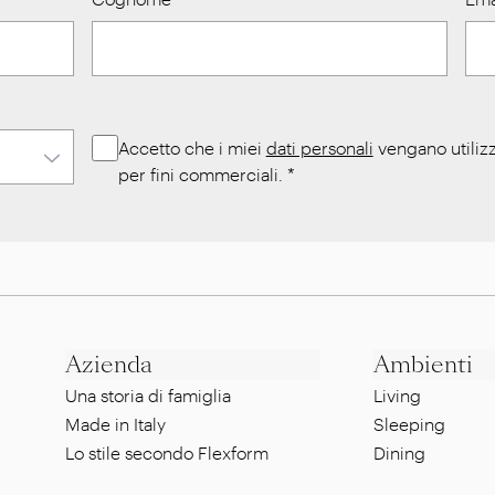
Accetto che i miei
dati personali
vengano utilizz
per fini commerciali.
*
Azienda
Ambienti
Una storia di famiglia
Living
Made in Italy
Sleeping
Lo stile secondo Flexform
Dining
Un'etica sostenibile
Lounge