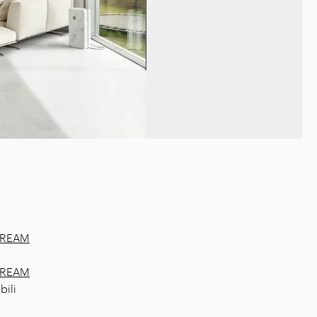
DREAM
DREAM
bili