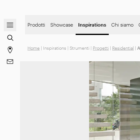
Apri/chiudi il menu di navigazione
Prodotti
Showcase
Inspirations
Chi siamo
Vai alla ricerca dei contenuti
Home
|
Inspirations
|
Strumenti
|
Progetti
|
Residential
|
A
Vai alla pagina degli stores
Vai a Contatti