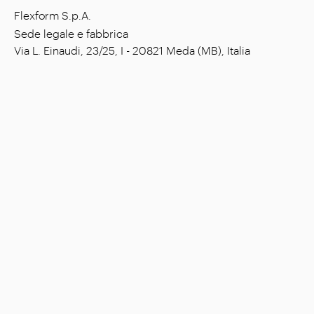
Flexform S.p.A.
Sede legale e fabbrica
Via L. Einaudi, 23/25, I - 20821 Meda (MB), Italia
Capitale sociale: € 1.508.000,00 i.v.
Codice fiscale: 00815880158
P. IVA: 00695310961
N. Registrazione R.E.A. Monza: 728316
Azienda
Ambienti