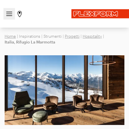
Apri/chiudi il menu di navigazione
Vai alla pagina degli stores
Home
|
Inspirations
|
Strumenti
|
Progetti
|
Hospitality
|
Italia, Rifugio La Marmotta