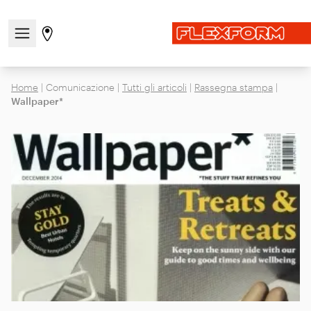
Apri/chiudi il menu di navigazione
Vai alla pagina degli stores
Home
|
Comunicazione
|
Tutti gli articoli
|
Rassegna stampa
|
Wallpaper*