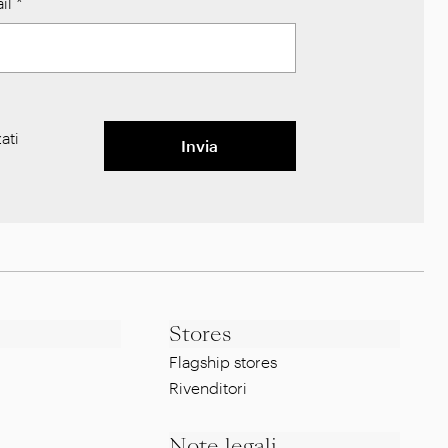
il
*
ati
Invia
Stores
Flagship stores
Rivenditori
Note legali