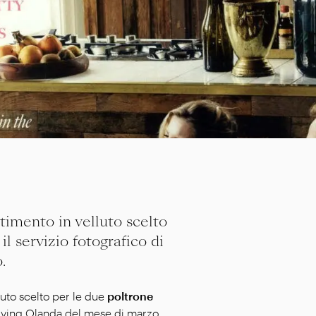
stimento in velluto scelto
l servizio fotografico di
.
luto scelto per le due
poltrone
Living Olanda del mese di marzo.