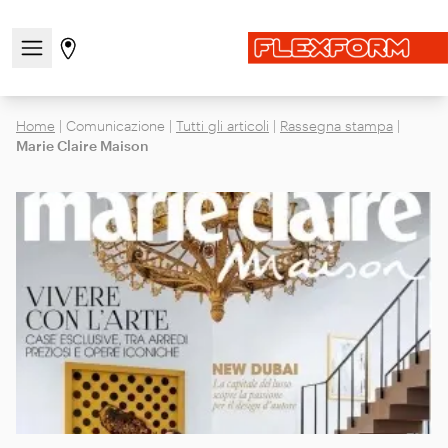
Apri/chiudi il menu di navigazione
Vai alla pagina degli stores
Home
|
Comunicazione
|
Tutti gli articoli
|
Rassegna stampa
|
Marie Claire Maison