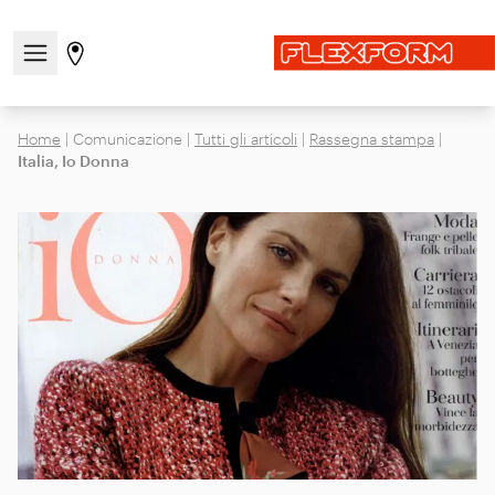
Apri/chiudi il menu di navigazione
Vai alla pagina degli stores
Home
|
Comunicazione
|
Tutti gli articoli
|
Rassegna stampa
|
Italia, Io Donna