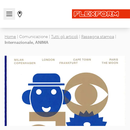
Apri/chiudi il menu di navigazione
Vai alla pagina degli stores
Home
|
Comunicazione
|
Tutti gli articoli
|
Rassegna stampa
|
Internazionale, ANIMA