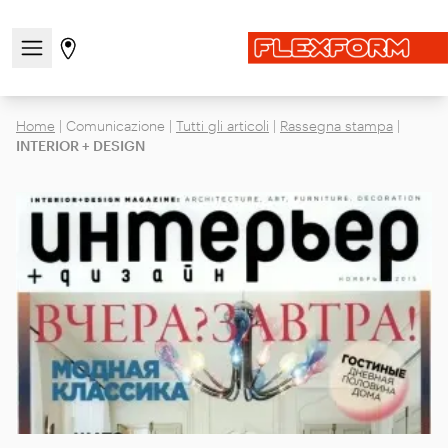
Apri/chiudi il menu di navigazione
Vai alla pagina degli stores
Home
|
Comunicazione
|
Tutti gli articoli
|
Rassegna stampa
|
INTERIOR + DESIGN