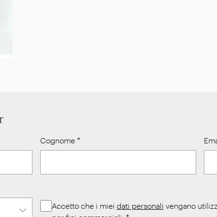
r
Cognome
*
Ema
Accetto che i miei
dati personali
vengano utilizz