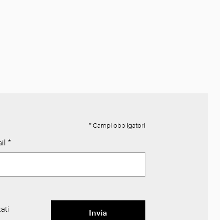
* Campi obbligatori
il
*
ati
Invia