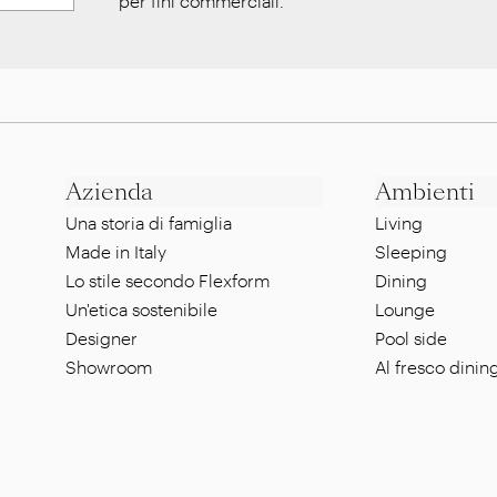
per fini commerciali.
*
Azienda
Ambienti
Una storia di famiglia
Living
Made in Italy
Sleeping
Lo stile secondo Flexform
Dining
Un'etica sostenibile
Lounge
Designer
Pool side
Showroom
Al fresco dinin