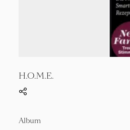
H.O.M.E.
Album