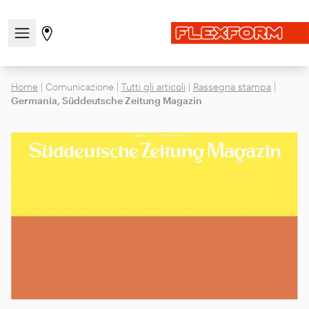
Apri/chiudi il menu di navigazione
Vai alla pagina degli stores
Home
|
Comunicazione
|
Tutti gli articoli
|
Rassegna stampa
|
Germania, Süddeutsche Zeitung Magazin