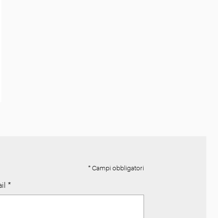
* Campi obbligatori
il
*