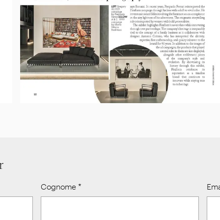
r
Cognome
*
Ema