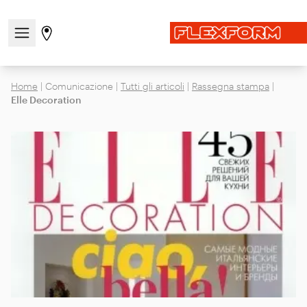
Apri/chiudi il menu di navigazione
Vai alla pagina degli stores
Home
|
Comunicazione
|
Tutti gli articoli
|
Rassegna stampa
|
Elle Decoration