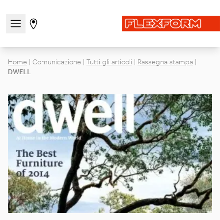
Apri/chiudi il menu di navigazione
Vai alla pagina degli stores
Home
|
Comunicazione
|
Tutti gli articoli
|
Rassegna stampa
|
DWELL