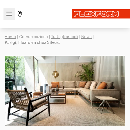
Apri/chiudi il menu di navigazione
Vai alla pagina degli stores
Home
|
Comunicazione
|
Tutti gli articoli
|
News
|
Parigi, Flexform chez Silvera