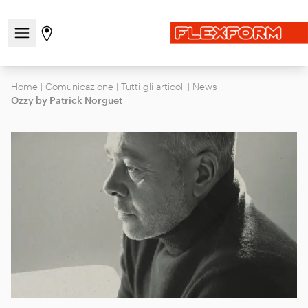
Apri/chiudi il menu di navigazione
Vai alla pagina degli stores
Home
|
Comunicazione
|
Tutti gli articoli
|
News
|
Ozzy by Patrick Norguet