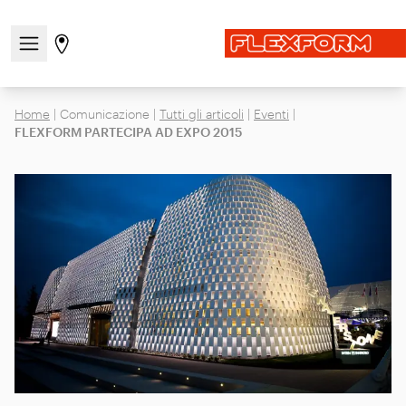
Apri/chiudi il menu di navigazione
Vai alla pagina degli stores
Home
|
Comunicazione
|
Tutti gli articoli
|
Eventi
|
FLEXFORM PARTECIPA AD EXPO 2015