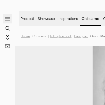
Apri/chiudi il menu di navigazione
Prodotti
Showcase
Inspirations
Chi siamo
Vai alla ricerca dei contenuti
Home
|
Chi siamo
|
Tutti gli articoli
|
Designer
|
Giulio M
Vai alla pagina degli stores
Vai a Contatti