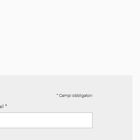
* Campi obbligatori
il
*