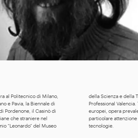
ra al Politecnico di Milano,
iletto” e del Design Award
ano e Pavia, la Biennale di
 d’invenzione italiani ed
di Pordenone, il Casinò di
’industrial design con
iane che straniere nel
nzionali e delle nuove
premio “Leonardo” del Museo
tecnologie.