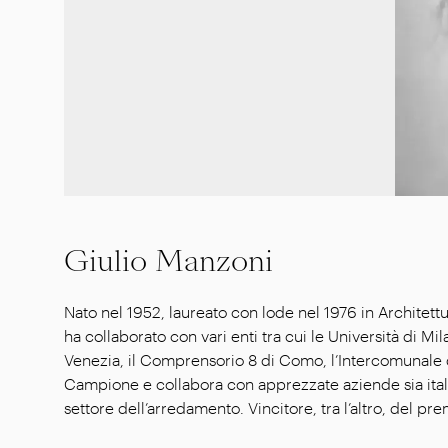
Giulio Manzoni
Nato nel 1952, laureato con lode nel 1976 in Architettu
della Scienza e della Tecnologia di Milano con il “R
ha collaborato con vari enti tra cui le Università di Mil
Professional Valencia. Titolare di numerosi brevetti
Venezia, il Comprensorio 8 di Como, l’Intercomunale 
europei, opera prevalentemente nel campo dell
Campione e collabora con apprezzate aziende sia ital
particolare attenzione allo studio di prodotti polifu
settore dell’arredamento. Vincitore, tra l’altro, del 