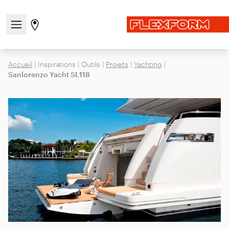
Ouvrir/fermer le menu de navigation
Aller à la page des magasins
Accueil
|
Inspirations
|
Outils
|
Projets
|
Yachting
|
Sanlorenzo Yacht SL118