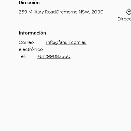
Dirección
269 Military Road
Cremorne NSW
,
2090
Direc
Información
Correo
info@fanuli.com.au
electrónico
:
Tel
:
+61299082660