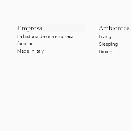
Empresa
Ambientes
La historia de una empresa
Living
familiar
Sleeping
Made in Italy
Dining
Estilo según Flexform
Lounge
Sustentabilidad
Pool side
Diseñadores
Al fresco dinin
Showroom