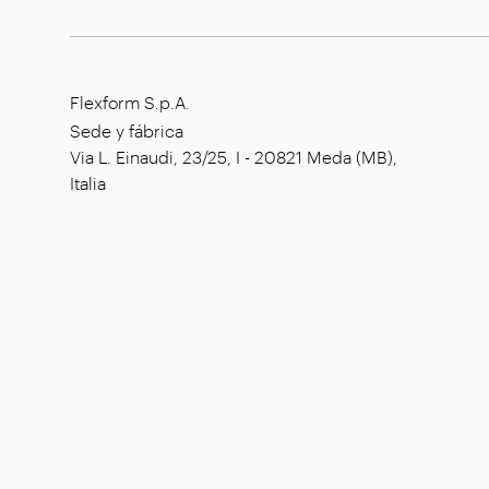
Flexform S.p.A.
Sede y fábrica
Via L. Einaudi, 23/25, I - 20821 Meda (MB),
Italia
Capital social: € 1.508.000,00
íntegramente desembolsado
Código tributario: 00815880158
Número de IVA: 00695310961
Reg. Núm. R.E.A. Monza: 728316