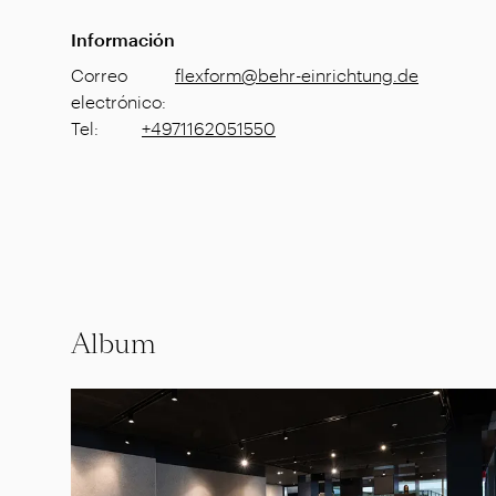
Información
Correo
flexform@behr-einrichtung.de
electrónico
:
Tel
:
+4971162051550
Album