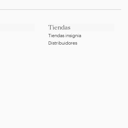
Tiendas
Tiendas insignia
Distribuidores
Legal
Whistleblowing Policy
g
Política de privacidad
Política de cookies
Certificación ISO
Preguntas más frecuentes