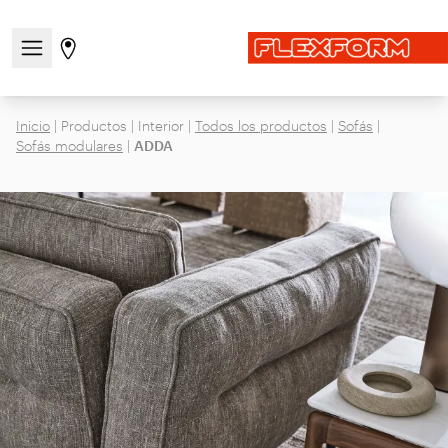
Abre/cierra el menú de navegación
Ir a la página de tiendas
Inicio
|
Productos
|
Interior
|
Todos los productos
|
Sofás
|
Sofás modulares
|
ADDA