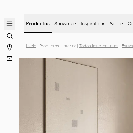
Abre/cierra el menú de navegación
Productos
Showcase
Inspirations
Sobre
Co
Ve a la búsqueda de contenido
Inicio
|
Productos
|
Interior
|
Todos los productos
|
Estan
Ir a la página de tiendas
Ve a Contactos