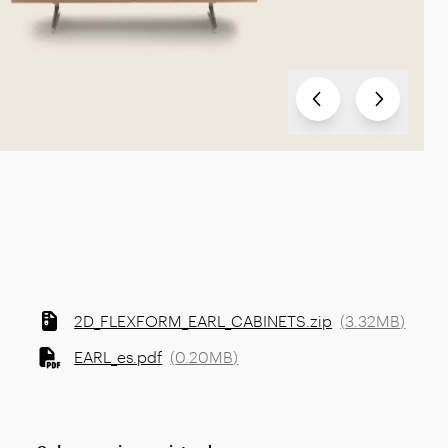
Test
Test
2D_FLEXFORM_EARL_CABINETS.zip
(
3.32MB
)
EARL_es.pdf
(
0.20MB
)