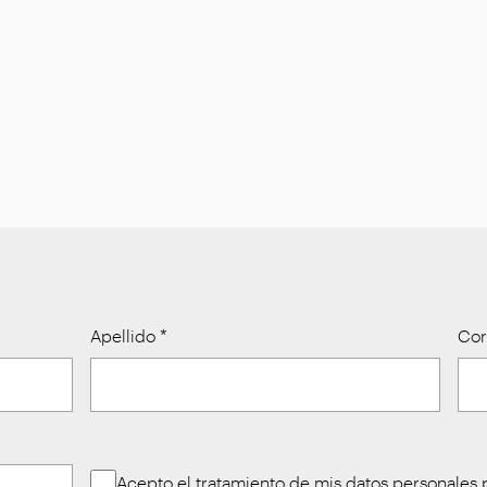
Apellido
*
Cor
Acepto el tratamiento de mis
datos personales
p