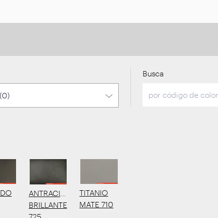
Busca
TITANIO
IDO
ANTRACITA
MATE 710
BRILLANTE
725