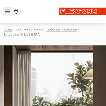
Abre/cierra el menú de navegación
Ir a la página de tiendas
Inicio
|
Productos
|
Interior
|
Todos los productos
|
Butaquitas/Sillas
|
HERA