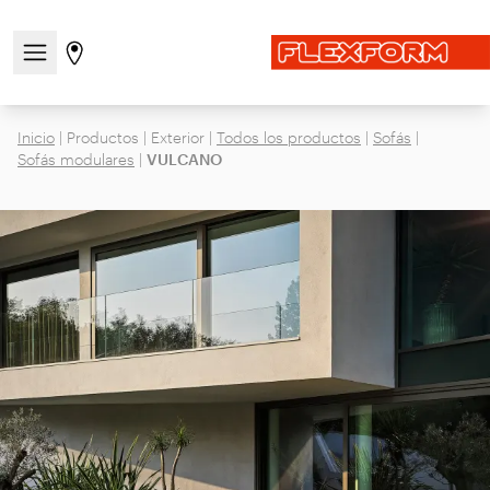
Abre/cierra el menú de navegación
Ir a la página de tiendas
Inicio
|
Productos
|
Exterior
|
Todos los productos
|
Sofás
|
Sofás modulares
|
VULCANO