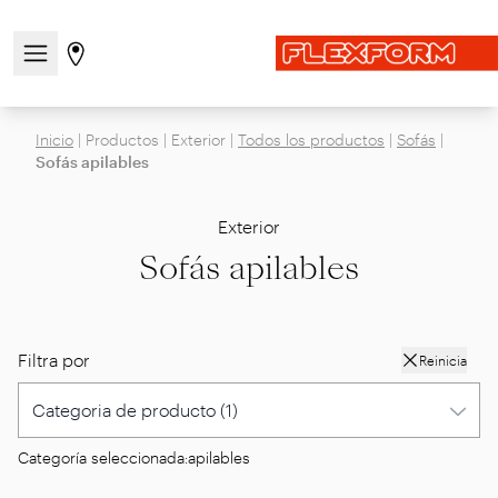
Abre/cierra el menú de navegación
Ir a la página de tiendas
Inicio
|
Productos
|
Exterior
|
Todos los productos
|
Sofás
|
Sofás apilables
Exterior
Sofás apilables
Filtra por
Reinicia
Categoría seleccionada:
apilables