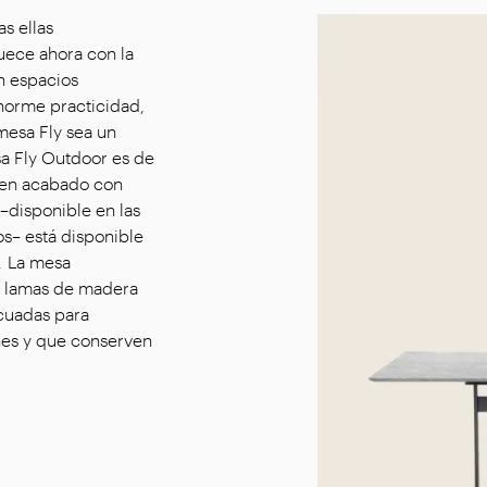
s ellas
uece ahora con la
n espacios
norme practicidad,
mesa Fly sea un
a Fly Outdoor es de
e en acabado con
 –disponible en las
s– está disponible
. La mesa
on lamas de madera
cuadas para
nes y que conserven