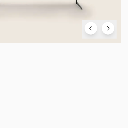
Test
Test