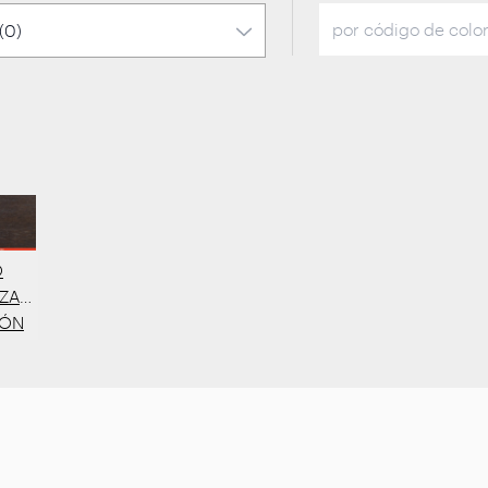
O
IZADO
ÓN