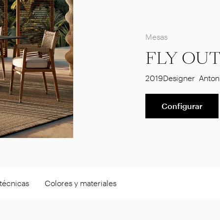
Mesas
FLY OU
2019
Designer
Antoni
Configurar
técnicas
Colores y materiales