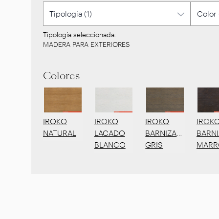
Tipología seleccionada:
MADERA PARA EXTERIORES
Colores
IROKO
IROKO
IROKO
IROK
NATURAL
LACADO
BARNIZADO
BARN
BLANCO
GRIS
MARR