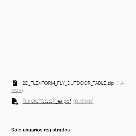
2D_FLEXFORM_FLY_OUTDOOR_TABLE.zip
(
1.4
4MB
)
FLY OUTDOOR_es.pdf
(
0.25MB
)
Solo usuarios registrados