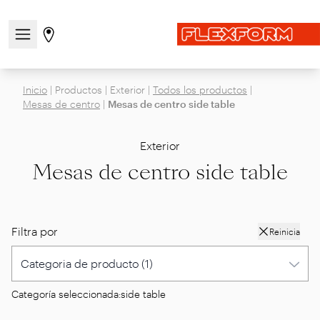
Abre/cierra el menú de navegación
Ir a la página de tiendas
Inicio
|
Productos
|
Exterior
|
Todos los productos
|
Mesas de centro
|
Mesas de centro side table
Exterior
Mesas de centro side table
Filtra por
Reinicia
Categoría seleccionada:
side table