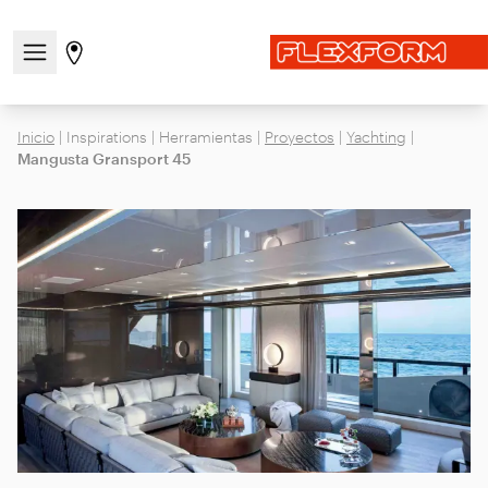
Abre/cierra el menú de navegación
Ir a la página de tiendas
Inicio
|
Inspirations
|
Herramientas
|
Proyectos
|
Yachting
|
Mangusta Gransport 45