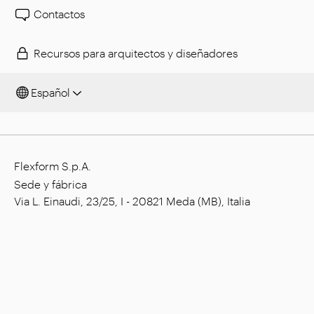
Contactos
Recursos para arquitectos y diseñadores
Español
Flexform S.p.A.
Sede y fábrica
Via L. Einaudi, 23/25, I - 20821 Meda (MB), Italia
Capital social: € 1.508.000,00 íntegramente
desembolsado
Código tributario: 00815880158
Número de IVA: 00695310961
Reg. Núm. R.E.A. Monza: 728316