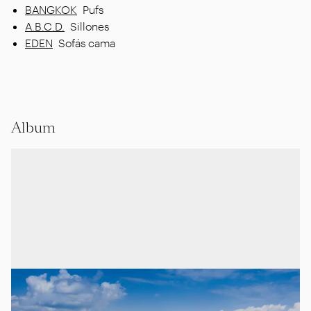
BANGKOK
Pufs
A.B.C.D.
Sillones
EDEN
Sofás cama
Album