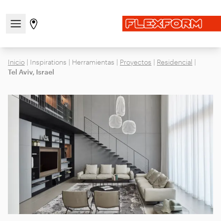
Abre/cierra el menú de navegación
Ir a la página de tiendas
Inicio
|
Inspirations
|
Herramientas
|
Proyectos
|
Residencial
|
Tel Aviv, Israel