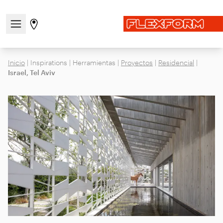
Abre/cierra el menú de navegación
Ir a la página de tiendas
Inicio
|
Inspirations
|
Herramientas
|
Proyectos
|
Residencial
|
Israel, Tel Aviv