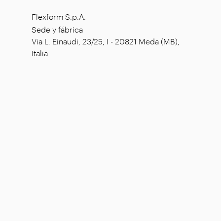
Flexform S.p.A.
Sede y fábrica
Via L. Einaudi, 23/25, I - 20821 Meda (MB),
Italia
Capital social: € 1.508.000,00
íntegramente desembolsado
Código tributario: 00815880158
Número de IVA: 00695310961
Reg. Núm. R.E.A. Monza: 728316