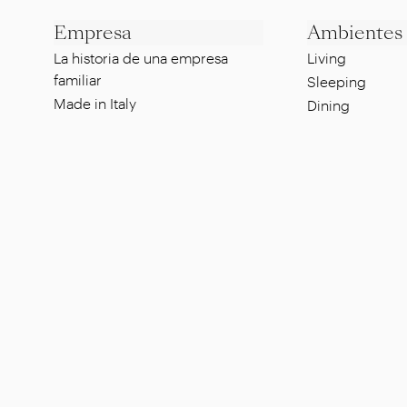
Empresa
Ambientes
La historia de una empresa
Living
familiar
Sleeping
Made in Italy
Dining
Estilo según Flexform
Lounge
Sustentabilidad
Pool side
Diseñadores
Al fresco dinin
Showroom