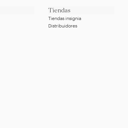
Tiendas
Tiendas insignia
Distribuidores
Legal
Whistleblowing Policy
g
Política de privacidad
Política de cookies
Certificación ISO
Preguntas más frecuentes