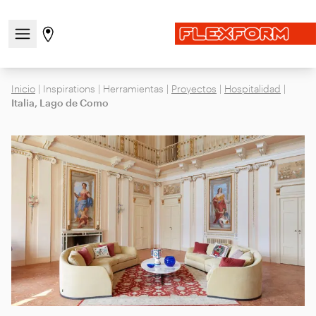
Abre/cierra el menú de navegación
Ir a la página de tiendas
Inicio
|
Inspirations
|
Herramientas
|
Proyectos
|
Hospitalidad
|
Italia, Lago de Como