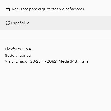
Recursos para arquitectos y diseñadores
Español
Flexform S.p.A.
Sede y fábrica
Via L. Einaudi, 23/25, I - 20821 Meda (MB), Italia
Capital social: € 1.508.000,00 íntegramente
desembolsado
Código tributario: 00815880158
Número de IVA: 00695310961
Reg. Núm. R.E.A. Monza: 728316