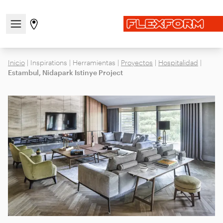
Abre/cierra el menú de navegación
Ir a la página de tiendas
Inicio
|
Inspirations
|
Herramientas
|
Proyectos
|
Hospitalidad
|
Estambul, Nidapark Istinye Project