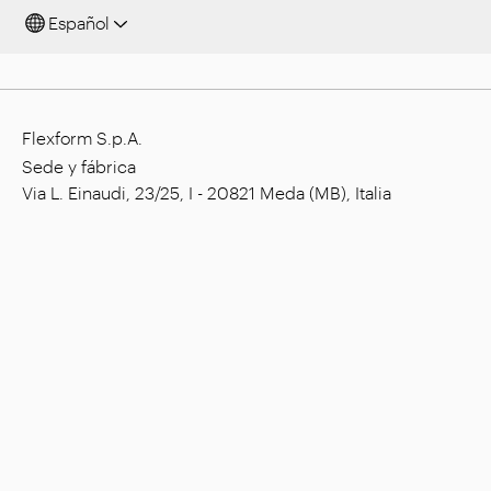
Español
Flexform S.p.A.
Sede y fábrica
Via L. Einaudi, 23/25, I - 20821 Meda (MB), Italia
Capital social: € 1.508.000,00 íntegramente
desembolsado
Código tributario: 00815880158
Número de IVA: 00695310961
Reg. Núm. R.E.A. Monza: 728316
Empresa