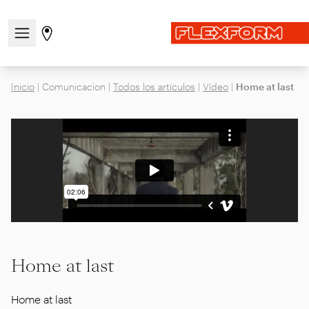
Abre/cierra el menú de navegación
Ir a la página de tiendas
Inicio
|
Comunicacion
|
Todos los artículos
|
Vídeo
|
Home at last
Home at last
Home at last