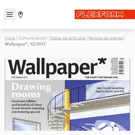
Abre/cierra el menú de navegación
Ir a la página de tiendas
Inicio
|
Comunicacion
|
Todos los artículos
|
Revista de prensa
|
Wallpaper*_ 12/2017