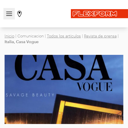
Abre/cierra el menú de navegación
Ir a la página de tiendas
Inicio
|
Comunicacion
|
Todos los artículos
|
Revista de prensa
|
Italia, Casa Vogue