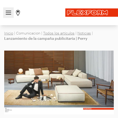
Abre/cierra el menú de navegación
Ir a la página de tiendas
Inicio
|
Comunicacion
|
Todos los artículos
|
Noticias
|
Lanzamiento de la campaña publicitaria | Perry