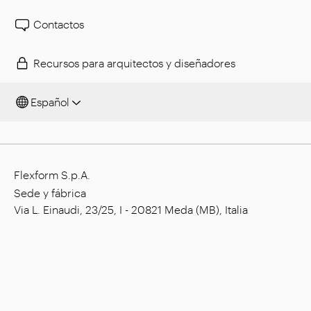
Contactos
Recursos para arquitectos y diseñadores
Español
Flexform S.p.A.
Sede y fábrica
Via L. Einaudi, 23/25, I - 20821 Meda (MB), Italia
Capital social: € 1.508.000,00 íntegramente
desembolsado
Código tributario: 00815880158
Número de IVA: 00695310961
Reg. Núm. R.E.A. Monza: 728316