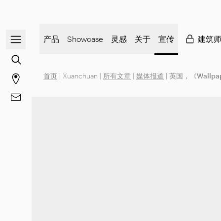
打开/关闭导航菜单
产品
Showcase
灵感
关于
宣传
建筑
前往内容搜索
首页
|
Xuanchuan
|
所有文章
|
媒体报道
|
英国，《Wallpa
前往商店页面
前往 联系方式