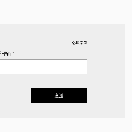
* 必填字段
子邮箱
*
发送