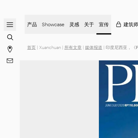
打开/关闭导航菜单
产品
Showcase
灵感
关于
宣传
建筑
前往内容搜索
首页
|
Xuanchuan
|
所有文章
|
媒体报道
|
印度尼西亚，《Pre
前往商店页面
前往 联系方式