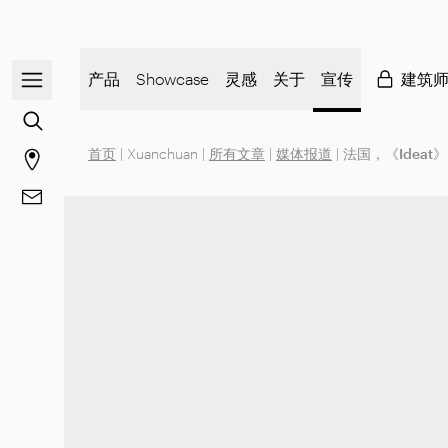
打开/关闭导航菜单
产品
Showcase
灵感
关于
宣传
建筑
前往内容搜索
首页
|
Xuanchuan
|
所有文章
|
媒体报道
|
法国，《Ideat》
前往商店页面
前往 联系方式