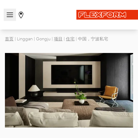
打开/关闭导航菜单
前往商店页面
首页
|
Linggan
|
Gongju
|
项目
|
住宅
|
中国，宁波私宅