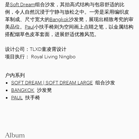
是
Soft Dream
组合沙发，其抬高式结构与包容舒适的比
例，令人自然沉浸于宁静与放松之中。一旁是采用编织皮
革制成、尺寸宽大的
Bangkok
沙发凳，展现出精致考究的审
美品位。
Paul
小扶手椅则为空间画上点睛之笔，以金属结构
搭配烟草色皮革套面，进展舒适优雅风范。
设计公司：TLXD童凌霄设计
项目执行： Royal Living Ningbo
户内系列
SOFT DREAM | SOFT DREAM LARGE
组合沙发
BANGKOK
沙发凳
PAUL
扶手椅
Album