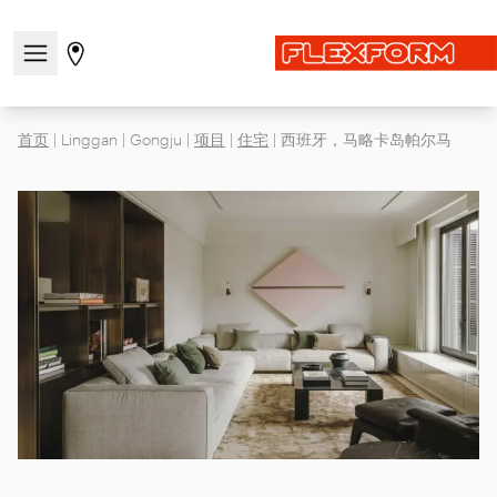
打开/关闭导航菜单
前往商店页面
首页
|
Linggan
|
Gongju
|
项目
|
住宅
|
西班牙，马略卡岛帕尔马