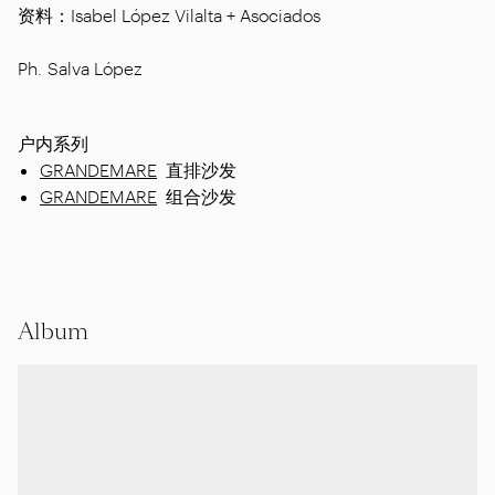
资料：Isabel López Vilalta + Asociados
Ph. Salva López
户内系列
GRANDEMARE
直排沙发
GRANDEMARE
组合沙发
Album