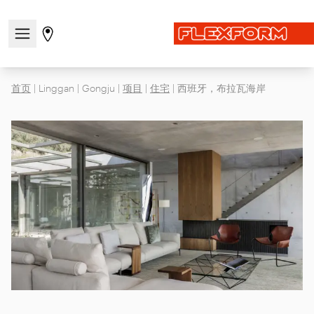
打开/关闭导航菜单
前往商店页面
首页
|
Linggan
|
Gongju
|
项目
|
住宅
|
西班牙，布拉瓦海岸