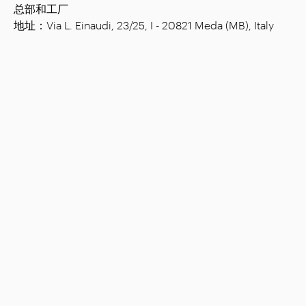
总部和工厂
地址：Via L. Einaudi, 23/25, I - 20821 Meda (MB), Italy
注册资金：€ 1,508.000.00已全缴
税号：00815880158
增值税号：00695310961
经济管理登记号 Monza: 728316
公司
布置
店铺