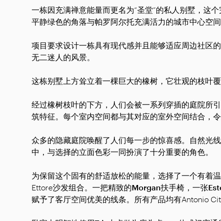
一栋因充满禅意能量而更名为“圣堂”的私人别墅，这
平静绿色的角落与帕罗阿尔托充满活力的城市中心空间
项目要求设计一栋具有现代感并且能够适应周边社区的
无二迷人的风景。
这栋别墅上方耸立着一棵巨大的橡树，它壮观的枝叶覆
经过橡树枝叶的下方，人们会被一系列穿插的庭院所引
筑特征。每个室内空间都与其对应的室外空间结合，令
众多的隐藏庭院唤醒了人们每一步的惊喜感。自然光线
中，与选择的立面色彩一同扮演了十分重要的角色。
为保留这个固有的舒适放松的能量，选择了一个有着温
Ettore沙发组合。一把精致的
Morgan扶手椅
，一张
Es
赋予了客厅空间优美的线条。所有产品均有Antonio Citt