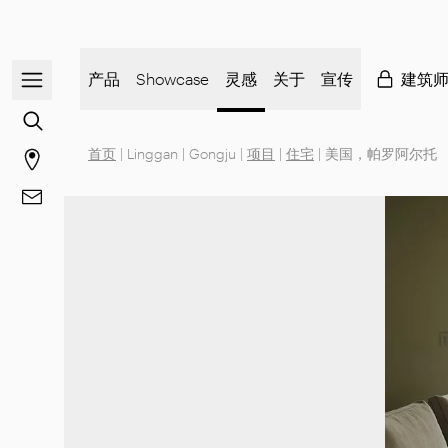
打开/关闭导航菜单
产品
Showcase
灵感
关于
宣传
建筑
前往内容搜索
首页
|
Linggan
|
Gongju
|
项目
|
住宅
|
美国，帕罗阿尔托
前往商店页面
前往 联系方式