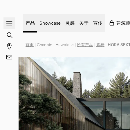
打开/关闭导航菜单
产品
Showcase
灵感
关于
宣传
建筑
前往内容搜索
首页
|
Chanpin
|
Huwaixilie
|
所有产品
|
躺椅
|
HORA SEX
前往商店页面
前往 联系方式