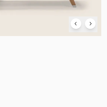
Test
Test