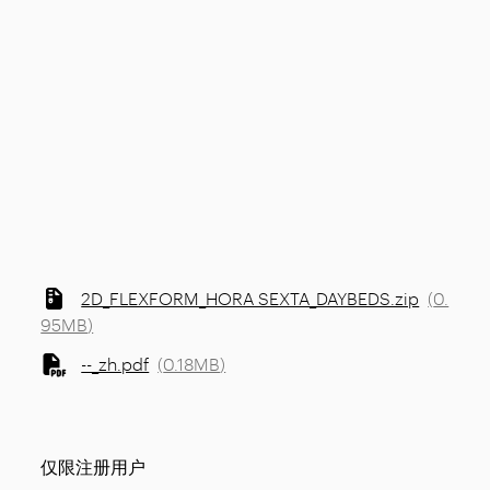
2D_FLEXFORM_HORA SEXTA_DAYBEDS.zip
(
0.
95MB
)
--_zh.pdf
(
0.18MB
)
仅限注册用户